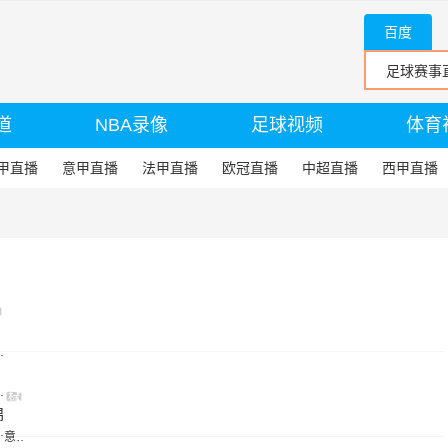
百度
道
NBA录像
足球视频
体育
甲直播
意甲直播
法甲直播
欧冠直播
中超直播
西甲直播
：
第21轮
罗纳
标
锦
签：
齐奥
意甲第21轮