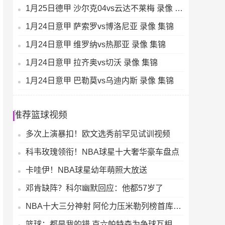
1月25日德甲 沙尔克04vs云达不莱梅 录像 集锦
1月24日意甲 萨索罗vs博洛尼亚 录像 集锦
1月24日意甲 维罗纳vs热那亚 录像 集锦
1月24日意甲 拉齐奥vs切沃 录像 集锦
1月24日意甲 巴勒莫vs乌迪内斯 录像 集锦
推荐篮球视频
多次上演暴扣！欧文选秀前罕见试训视频
科韦玫瑰领衔！NBA球星十大奢华豪车盘点
卡哇伊！NBA球星幼年萌照大放送
邓肯缺阵？科尔幽默回应：他都57岁了
NBA十大三分神射 阿伦力压米勒列榜首库里仅第四
篮球：都是我的错 克六帕特森为争球互相推搡