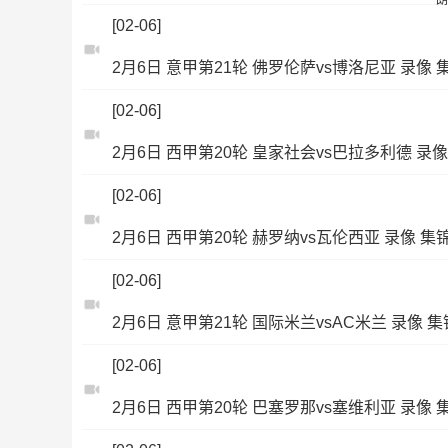
[02-06]
2月6日 意甲第21轮 佛罗伦萨vs博洛尼亚 录像 
[02-06]
2月6日 西甲第20轮 皇家社会vs巴拉多利德 录像
[02-06]
2月6日 西甲第20轮 赫罗纳vs瓦伦西亚 录像 集
[02-06]
2月6日 意甲第21轮 国际米兰vsAC米兰 录像 集
[02-06]
2月6日 西甲第20轮 巴塞罗那vs塞维利亚 录像 