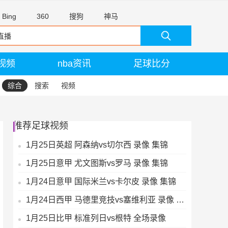
Bing
360
搜狗
神马
视频
nba资讯
足球比分
综合
搜索
视频
推荐足球视频
1月25日英超 阿森纳vs切尔西 录像 集锦
1月25日意甲 尤文图斯vs罗马 录像 集锦
1月24日意甲 国际米兰vs卡尔皮 录像 集锦
1月24日西甲 马德里竞技vs塞维利亚 录像 集锦
1月25日比甲 标准列日vs根特 全场录像