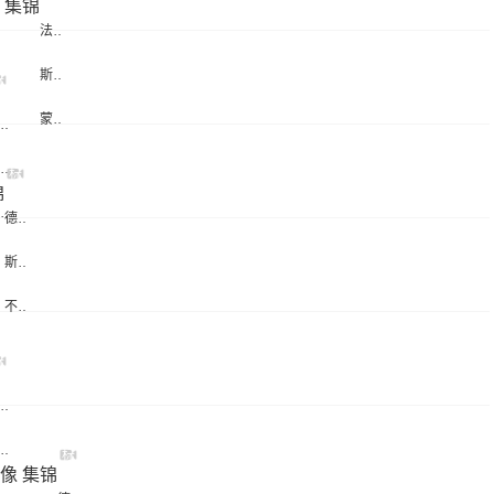
 集锦
签：
法甲第22轮
斯特拉斯堡
标
：
蒙彼利埃
意甲第21轮
都灵
标
锦
签：
乌迪内斯
德甲第19轮
斯图加特
不莱梅
标
：
法甲第22轮
布雷斯特
标
录像 集锦
签：