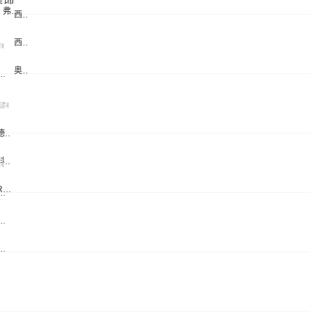
签：
弗赖堡
西甲第20轮
西班牙人
标
：
奥萨苏纳
意甲第21轮
克雷莫纳
标
签：
莱切
德甲第19轮
科隆
标
：
RB莱比锡
德甲第19轮
波鸿
霍芬海姆