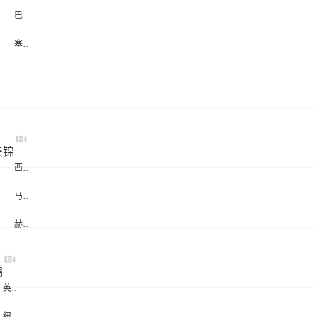
巴塞罗那
塞维利亚
标
集锦
签：
西甲第20轮
马德里竞技
赫塔费
标
锦
签：
英超第22轮
纽卡斯尔