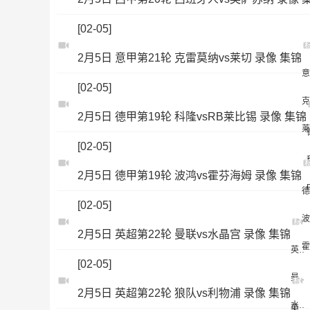
[02-05]
2月5日 意甲第21轮 克雷莫纳vs莱切 录像 集锦
签
[02-05]
2月5日 德甲第19轮 科隆vsRB莱比锡 录像 集锦
[02-05]
2月5日 德甲第19轮 波鸿vs霍芬海姆 录像 集锦
签
[02-05]
标
2月5日 英超第22轮 曼联vs水晶宫 录像 集锦
签：
英超第22轮
[02-05]
曼联
标
2月5日 英超第22轮 狼队vs利物浦 录像 集锦
签：
水晶宫
英超第22轮