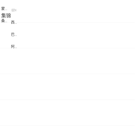
蒙扎
标
 集锦
签：
桑普多利亚
西甲第20轮
巴列卡诺
阿尔梅里亚