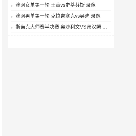
澳网女单第一轮 王蔷vs史蒂芬斯 录像
澳网男单第一轮 克拉吉塞克vs吴迪 录像
斯诺克大师赛半决赛 奥沙利文VS宾汉姆 录像